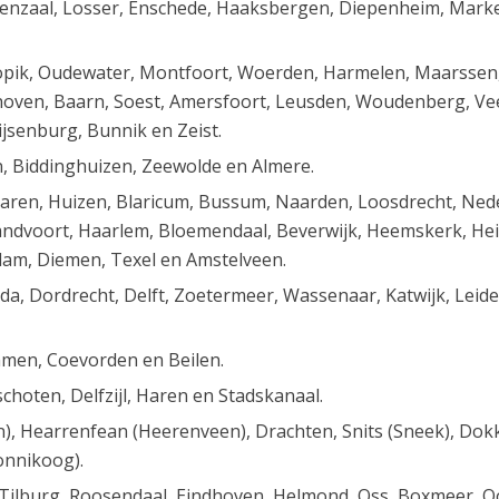
aal, Losser, Enschede, Haaksbergen, Diepenheim, Markelo
Lopik, Oudewater, Montfoort, Woerden, Harmelen, Maarssen,
hoven, Baarn, Soest, Amersfoort, Leusden, Woudenberg, Vee
jsenburg, Bunnik en Zeist.
en, Biddinghuizen, Zeewolde en Almere.
Laren, Huizen, Blaricum, Bussum, Naarden, Loosdrecht, Ned
ndvoort, Haarlem, Bloemendaal, Beverwijk, Heemskerk, He
am, Diemen, Texel en Amstelveen.
da, Dordrecht, Delft, Zoetermeer, Wassenaar, Katwijk, Leid
men, Coevorden en Beilen.
hoten, Delfzijl, Haren en Stadskanaal.
n), Hearrenfean (Heerenveen), Drachten, Snits (Sneek), Dok
onnikoog).
, Tilburg, Roosendaal, Eindhoven, Helmond, Oss, Boxmeer, 