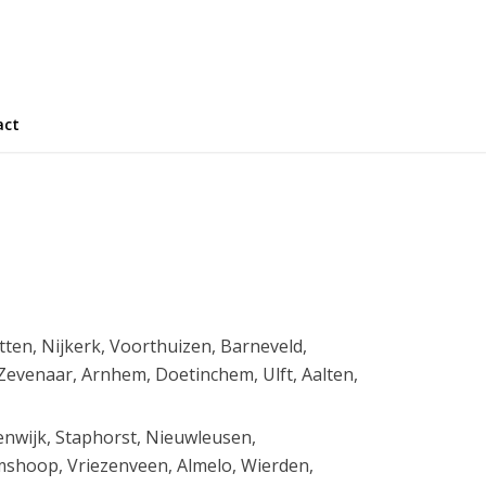
act
ten, Nijkerk, Voorthuizen, Barneveld,
evenaar, Arnhem, Doetinchem, Ulft, Aalten,
eenwijk, Staphorst, Nieuwleusen,
mshoop, Vriezenveen, Almelo, Wierden,