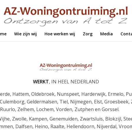
ome
Wie zijn wij
Hoe werken wij
Zorg
Media
Cont
WERKT
, IN HEEL NEDERLAND
eerde, Hattem, Oldebroek, Nunspeet, Harderwijk, Ermelo, Put
lemborg, Geldermalsen, Tiel, Nijmegen, Elst, Groesbeek, Z
, Ruurlo, Zelhem, Lochem, Vorden, Zutphen en Gorssel.
Wijhe, Zwolle, Kampen, Genemuiden, Zwartsluis, Blokzijl, St
men, Dalfsen, Heino, Raalte, Hellendoorn, Nijverdal, Vroo