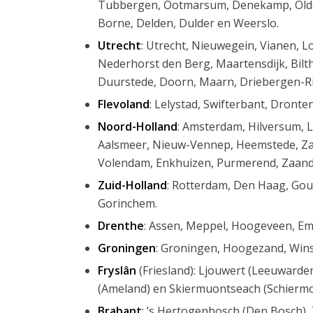
Tubbergen, Ootmarsum, Denekamp, Oldenz
Borne, Delden, Dulder en Weerslo.
Utrecht
: Utrecht, Nieuwegein, Vianen, 
Nederhorst den Berg, Maartensdijk, Bilt
Duurstede, Doorn, Maarn, Driebergen-Ri
Flevoland
: Lelystad, Swifterbant, Dront
Noord-Holland
: Amsterdam, Hilversum, 
Aalsmeer, Nieuw-Vennep, Heemstede, Za
Volendam, Enkhuizen, Purmerend, Zaand
Zuid-Holland
: Rotterdam, Den Haag, Gou
Gorinchem.
Drenthe
: Assen, Meppel, Hoogeveen, Em
Groningen
: Groningen, Hoogezand, Winsc
Fryslân
(Friesland): Ljouwert (Leeuwarde
(Ameland) en Skiermuontseach (Schierm
Brabant
: ’s Hertogenbosch (Den Bosch)