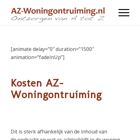
[animate delay=”0″ duration=”1500″
animation=”fadeInUp”]
Kosten AZ-
Woningontruiming
Woningontruiming
boedelruiming
Dit is sterk afhankelijk van de inhoud van
de opdracht en wat er achterblijft in de woning.